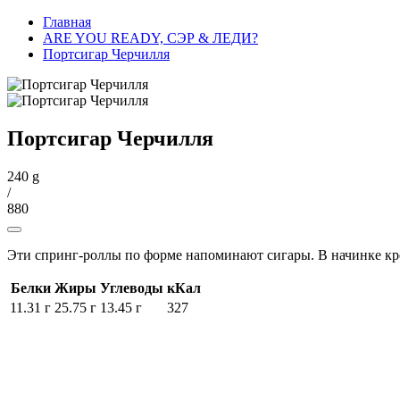
Главная
ARE YOU READY, СЭР & ЛЕДИ?
Портсигар Черчилля
Портсигар Черчилля
240 g
/
880
Эти спринг-роллы по форме напоминают сигары. В начинке кре
Белки
Жиры
Углеводы
кКал
11.31 г
25.75 г
13.45 г
327