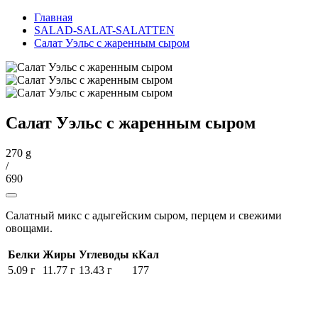
Главная
SALAD-SALAT-SALATTEN
Салат Уэльс с жаренным сыром
Салат Уэльс с жаренным сыром
270 g
/
690
Салатный микс с адыгейским сыром, перцем и свежими
овощами.
Белки
Жиры
Углеводы
кКал
5.09 г
11.77 г
13.43 г
177